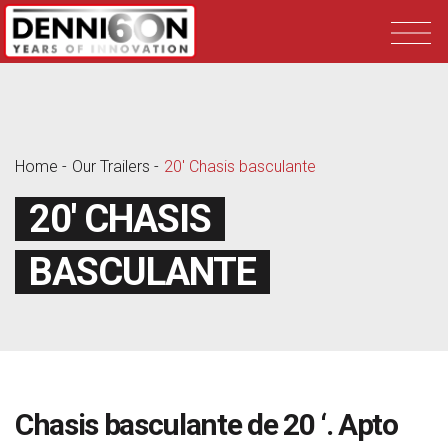
NUESTROS SEMI-REMOLQUES
DESCARGAR
Home
Our Trailers
20′ Chasis basculante
NOTICIAS
CONTACTO
20′ CHASIS
BASCULANTE
+353 (0)45 866468
Chasis basculante de 20 ‘. Apto