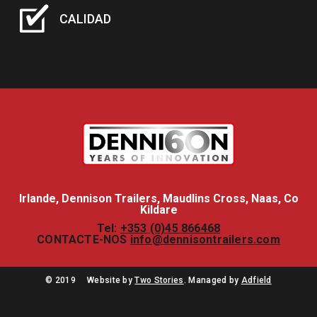
CALIDAD
Irlande, Dennison Trailers, Maudlins Cross, Naas, Co
Kildare
Tel:
+353 (0)45 866468
CONTACTE-NOS
info@dennisontrailers.com
© 2019
Website by
Two Stories
. Managed by
Adfield