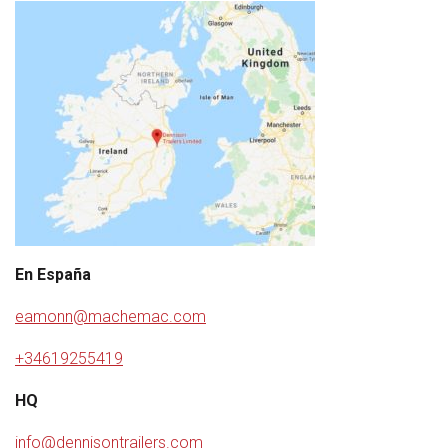
En España
eamonn@machemac.com
+34619255419
HQ
info@dennisontrailers.com